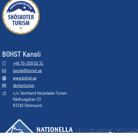
BOHST Kansli
+46 70-209 02 31
kansli@bohst.se
www.bohst.se
skoterturism
c/o Jämtland Härjedalen Turism
Rådhusgatan 33
83182 Östersund