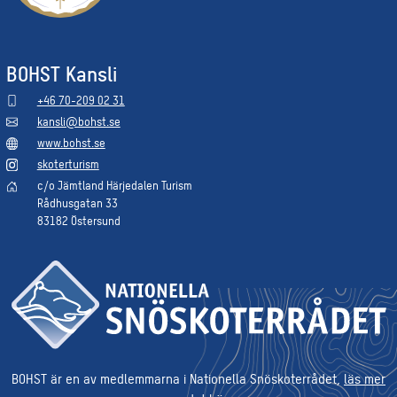
BOHST Kansli
+46 70-209 02 31
kansli@bohst.se
www.bohst.se
skoterturism
c/o Jämtland Härjedalen Turism
Rådhusgatan 33
83182 Östersund
BOHST är en av medlemmarna i Nationella Snöskoterrådet,
läs mer