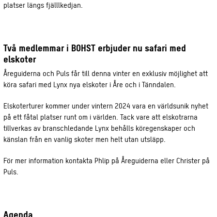
platser längs fjälllkedjan.
Två medlemmar i BOHST erbjuder nu safari med
elskoter
Åreguiderna och Puls får till denna vinter en exklusiv möjlighet att
köra safari med Lynx nya elskoter i Åre och i Tänndalen.
Elskoterturer kommer under vintern 2024 vara en världsunik nyhet
på ett fåtal platser runt om i världen. Tack vare att elskotrarna
tillverkas av branschledande Lynx behålls köregenskaper och
känslan från en vanlig skoter men helt utan utsläpp.
För mer information kontakta Phlip på Åreguiderna eller Christer på
Puls.
Agenda