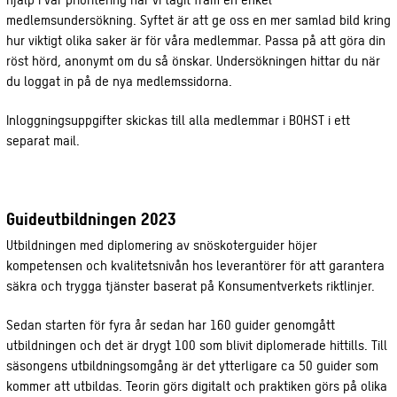
medlemsundersökning. Syftet är att ge oss en mer samlad bild kring
hur viktigt olika saker är för våra medlemmar. Passa på att göra din
röst hörd, anonymt om du så önskar. Undersökningen hittar du när
du loggat in på de nya medlemssidorna.
Inloggningsuppgifter skickas till alla medlemmar i BOHST i ett
separat mail.
Guideutbildningen 2023
Utbildningen med diplomering av snöskoterguider höjer
kompetensen och kvalitetsnivån hos leverantörer för att garantera
säkra och trygga tjänster baserat på Konsumentverkets ​riktlinjer.
Sedan starten för fyra år sedan har 160 guider genomgått
utbildningen och det är drygt 100 som blivit diplomerade hittills. Till
säsongens utbildningsomgång är det ytterligare ca 50 guider som
kommer att utbildas. Teorin görs digitalt och praktiken görs på olika