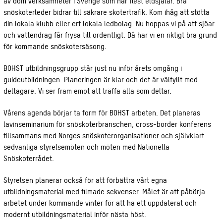
av dom verksamheter i Sverige som har flest eldsjälar. Bra
snöskoterleder bidrar till säkrare skotertrafik. Kom ihåg att stötta
din lokala klubb eller ert lokala ledbolag. Nu hoppas vi på att sjöar
och vattendrag får frysa till ordentligt. Då har vi en riktigt bra grund
för kommande snöskotersäsong.
BOHST utbildningsgrupp står just nu inför årets omgång i
guideutbildningen. Planeringen är klar och det är välfyllt med
deltagare. Vi ser fram emot att träffa alla som deltar.
Vårens agenda börjar ta form för BOHST arbeten. Det planeras
lavinseminarium för snöskoterbranschen, cross-border konferens
tillsammans med Norges snöskoterorganisationer och självklart
sedvanliga styrelsemöten och möten med Nationella
Snöskoterrådet.
Styrelsen planerar också för att förbättra vårt egna
utbildningsmaterial med filmade sekvenser. Målet är att påbörja
arbetet under kommande vinter för att ha ett uppdaterat och
modernt utbildningsmaterial inför nästa höst.