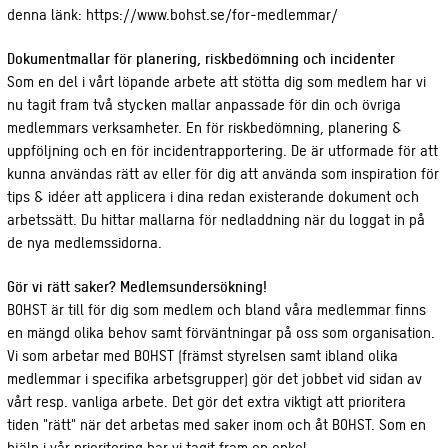
denna länk: https://www.bohst.se/for-medlemmar/
Dokumentmallar för planering, riskbedömning och incidenter
Som en del i vårt löpande arbete att stötta dig som medlem har vi
nu tagit fram två stycken mallar anpassade för din och övriga
medlemmars verksamheter. En för riskbedömning, planering &
uppföljning och en för incidentrapportering. De är utformade för att
kunna användas rätt av eller för dig att använda som inspiration för
tips & idéer att applicera i dina redan existerande dokument och
arbetssätt. Du hittar mallarna för nedladdning när du loggat in på
de nya medlemssidorna.
Gör vi rätt saker? Medlemsundersökning!
BOHST är till för dig som medlem och bland våra medlemmar finns
en mängd olika behov samt förväntningar på oss som organisation.
Vi som arbetar med BOHST (främst styrelsen samt ibland olika
medlemmar i specifika arbetsgrupper) gör det jobbet vid sidan av
vårt resp. vanliga arbete. Det gör det extra viktigt att prioritera
tiden "rätt" när det arbetas med saker inom och åt BOHST. Som en
hjälp i vår prioritering har vi tagit fram en enkel